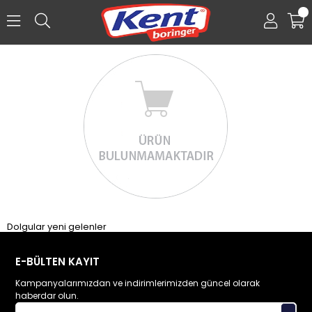
0
Üye Girişi
Üye Ol
Facebook İle Bağlan
Dolgular yeni gelenler
E-BÜLTEN KAYIT
Kampanyalarımızdan ve indirimlerimizden güncel olarak
haberdar olun.