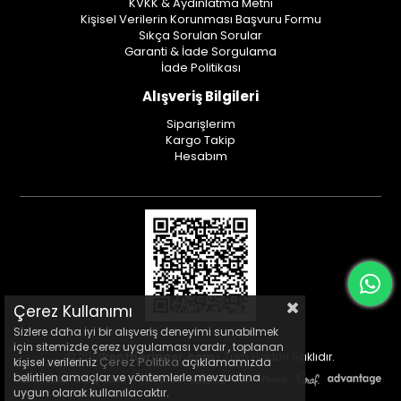
KVKK & Aydınlatma Metni
Kişisel Verilerin Korunması Başvuru Formu
Sıkça Sorulan Sorular
Garanti & İade Sorgulama
İade Politikası
Alışveriş Bilgileri
Siparişlerim
Kargo Takip
Hesabım
Çerez Kullanımı
Sizlere daha iyi bir alışveriş deneyimi sunabilmek
için sitemizde çerez uygulaması vardır , toplanan
© 2013
kentboringer.com
- Tüm Hakları Saklıdır.
Çerez Politika
kişisel verileriniz
açıklamamızda
belirtilen amaçlar ve yöntemlerle mevzuatına
uygun olarak kullanılacaktır.