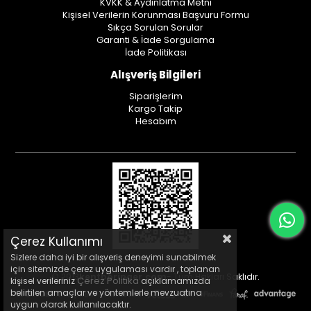
KVKK & Aydınlatma Metni
Kişisel Verilerin Korunması Başvuru Formu
Sıkça Sorulan Sorular
Garanti & İade Sorgulama
İade Politikası
Alışveriş Bilgileri
Siparişlerim
Kargo Takip
Hesabım
Çerez Kullanımı
Sizlere daha iyi bir alışveriş deneyimi sunabilmek
için sitemizde çerez uygulaması vardır , toplanan
© 2013
kentboringer.com
- Tüm Hakları Saklıdır.
Çerez Politika
kişisel verileriniz
açıklamamızda
belirtilen amaçlar ve yöntemlerle mevzuatına
uygun olarak kullanılacaktır.