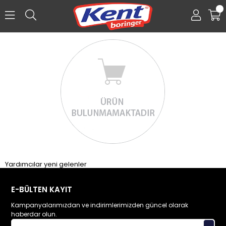
0
Üye Girişi
Üye Ol
Facebook İle Bağlan
Yardımcılar yeni gelenler
E-BÜLTEN KAYIT
Kampanyalarımızdan ve indirimlerimizden güncel olarak
haberdar olun.