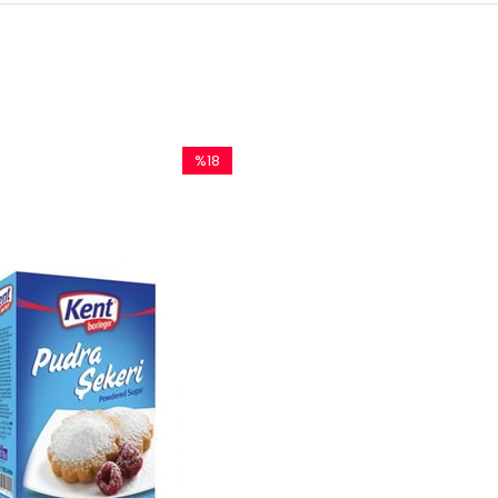
%18
İndirim
%18İndirim