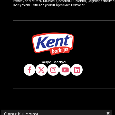
Profesyonel Mutfak Ürünleri; Çorbalar, Bulyonlar, Çeşniler, Yardımcı
Karışımları, Tatlı Karışımları, İçecekler, Kahveler.
Sosyal Medya
Çerez Kullanımı