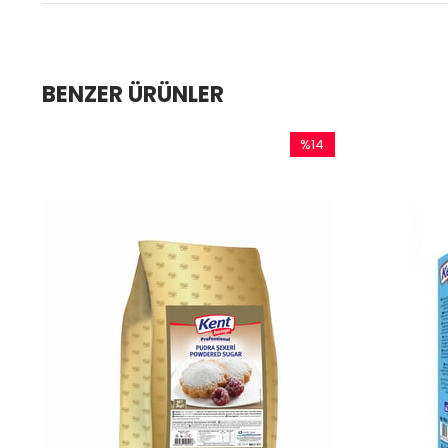
BENZER ÜRÜNLER
%14
İndirim
%14İndirim