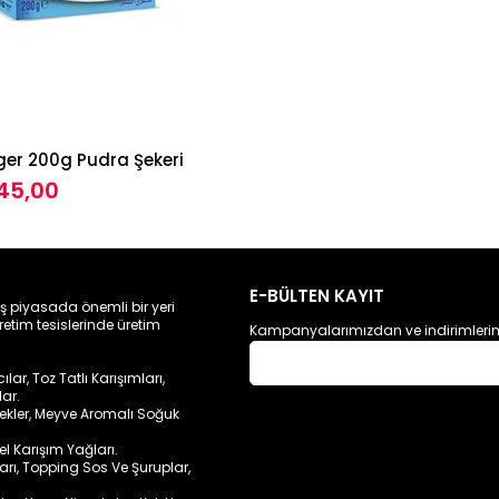
ger 200g Pudra Şekeri
45,00
E-BÜLTEN KAYIT
ış piyasada önemli bir yeri
retim tesislerinde üretim
Kampanyalarımızdan ve indirimlerim
ar, Toz Tatlı Karışımları,
lar.
cekler, Meyve Aromalı Soğuk
sel Karışım Yağları.
ları, Topping Sos Ve Şuruplar,