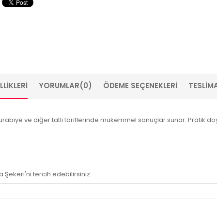
LIKLERI
YORUMLAR
(0)
ÖDEME SEÇENEKLERI
TESLIMA
urabiye ve diğer tatlı tariflerinde mükemmel sonuçlar sunar. Pratik do
Şekeri'ni tercih edebilirsiniz.