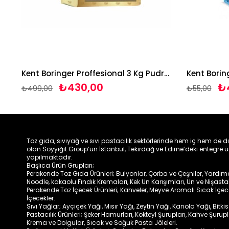
Kent Boringer Proffesional 3 Kg Pudra Şekeri
Kent Borin
₺430,00
₺
₺499,00
₺55,00
Toz gıda, sıvıyağ ve sıvı pastacılık sektörlerinde hem iç hem de d
olan Soyyiğit Group’un İstanbul, Tekirdağ ve Edirne’deki entegre ü
yapılmaktadır.
Başlıca Ürün Grupları;
Perakende Toz Gıda Ürünleri; Bulyonlar, Çorba ve Çeşniler, Yardımcıl
Noodle, kakaolu Fındık Kremaları, Kek Un Karışımları, Un ve Nişasta
Perakende Toz İçecek Ürünleri; Kahveler, Meyve Aromalı Sıcak İçe
İçecekler.
Sıvı Yağlar; Ayçiçek Yağı, Mısır Yağı, Zeytin Yağı, Kanola Yağı, Bitki
Pastacılık Ürünleri; Şeker Hamurları, Kokteyl Şurupları, Kahve Şurup
Krema ve Dolgular, Sıcak ve Soğuk Pasta Jöleleri.