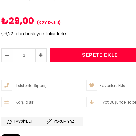
₺29,00
(KDV Dahil)
₺3,22
`den başlayan taksitlerle
Telefonla Sipariş
Favorilere Ekle
Karşılaştır
Fiyat Düşünce Habe
TAVSIYE ET
YORUM YAZ