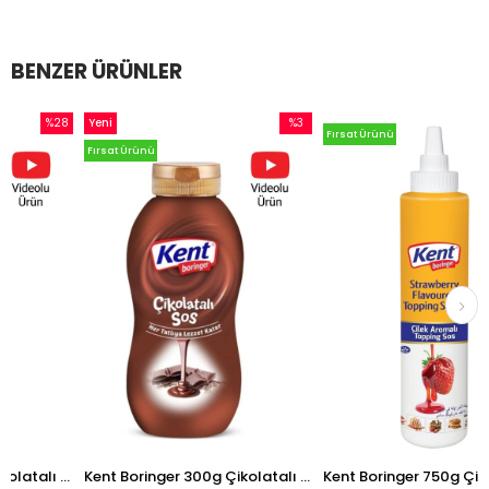
BENZER ÜRÜNLER
%28
Yeni
%3
Fırsat Ürünü
İndirim
Ürün
İndirim
Fırsat Ürünü
%28İndirim
%3İndirim
Kent Boringer 750g Çikolatalı Topping Sos
Kent Boringer 300g Çikolatalı Topping Sos