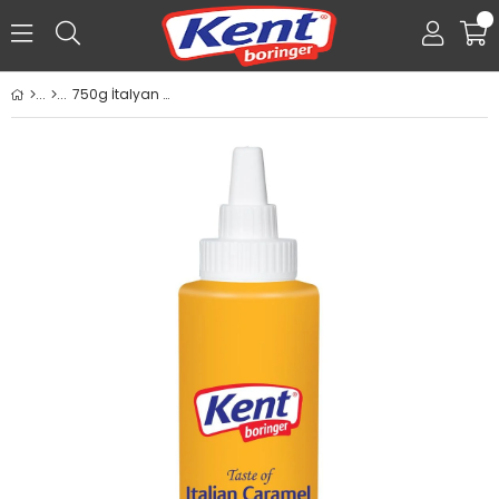
0
750g İtalyan Karameli Tadında Topping Sos
Üye Girişi
Üye Ol
Facebook İle Bağlan