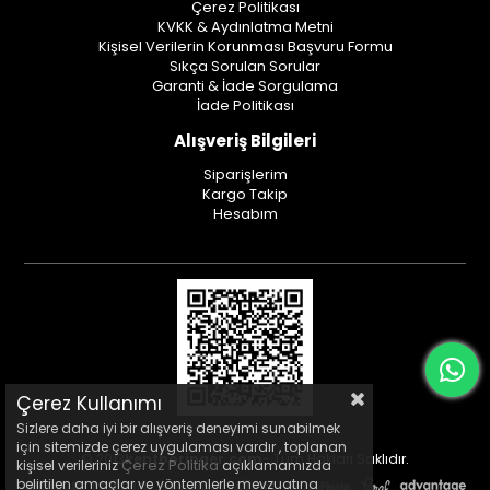
Çerez Politikası
KVKK & Aydınlatma Metni
Kişisel Verilerin Korunması Başvuru Formu
Sıkça Sorulan Sorular
Garanti & İade Sorgulama
İade Politikası
Alışveriş Bilgileri
Siparişlerim
Kargo Takip
Hesabım
Çerez Kullanımı
Sizlere daha iyi bir alışveriş deneyimi sunabilmek
için sitemizde çerez uygulaması vardır , toplanan
© 2013
kentboringer.com
- Tüm Hakları Saklıdır.
Çerez Politika
kişisel verileriniz
açıklamamızda
belirtilen amaçlar ve yöntemlerle mevzuatına