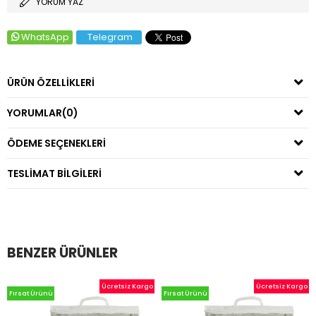
YORUM YAZ
WhatsApp
Telegram
ÜRÜN ÖZELLIKLERI
YORUMLAR
(0)
ÖDEME SEÇENEKLERI
TESLIMAT BILGILERI
BENZER ÜRÜNLER
Ücretsiz Kargo
Ücretsiz Kargo
Fırsat Ürünü
Fırsat Ürünü