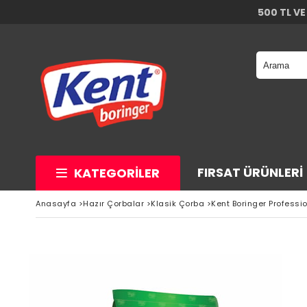
500 TL VE
FIRSAT ÜRÜNLERI
KATEGORILER
Anasayfa
>
Hazır Çorbalar
>
Klasik Çorba
>
Kent Boringer Professi