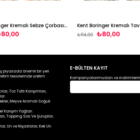
Kent Boringer Kremalı Sebze Çorbası 65g*3 adet
80,00
₺80,00
₺114,00
E-BÜLTEN KAYIT
ış piyasada önemli bir yeri
retim tesislerinde üretim
Kampanyalarımızdan ve indirimlerim
ar, Toz Tatlı Karışımları,
lar.
cekler, Meyve Aromalı Soğuk
sel Karışım Yağları.
ları, Topping Sos Ve Şuruplar,
lar, Un ve Nişastalar, Kek Un