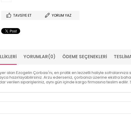
TAVSIYE ET
YORUM YAZ
LIKLERI
YORUMLAR
(0)
ÖDEME SEÇENEKLERI
TESLIMA
yer alan Ezogelin Çorbası'nı, en pratik en lezzetli haliyle sofralarını
yca hazırlayabilirsiniz. Arzu ederseniz, çorbanızı üzerine ekstra bahar
 verilen siparişleriniz, aynı gün içinde kargo firmasına teslim edilir. Sa