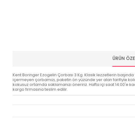
ÜRÜN ÖZEL
Kent Boringer Ezogelin Çorbası 3 Kg. Klasik lezzetlerin başında 
içermeyen çorbamızı, paketin ön yüzünde yer alan tarifiyle kola
kokusuz ortamda saklamanızı öneririz. Hafta içi saat 14:00'e kadar
kargo firmasına teslim edilir.