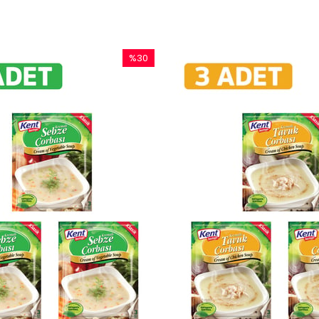
%30
İndirim
%30İndirim