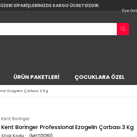
 ÜZERİ SİPARİŞLERİNİZDE KARGO ÜCRETSİZDİR.
Üye Giri
ÜRÜN PAKETLERI
ÇOCUKLARA ÖZEL
onal Ezogelin Çorbası 3 Kg
Kent Boringer
Kent Boringer Professional Ezogelin Çorbası 3 Kg
(MYT01261)