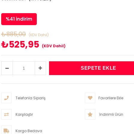
%
41
İndirim
₺885,00
(KDV Dahil)
₺525,95
(KDV Dahil)
Telefonla Sipariş
Favorilere Ekle
Karşılaştır
İndirimli Ürün
Kargo Bedava