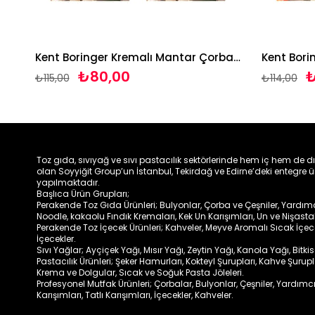
Kent Boringer Ezogelin Çorbası 65g*3 adet
Kent Boringer Kremalı Mantar Çorbası 62g*3 adet
₺80,00
₺
₺115,00
₺114,00
Toz gıda, sıvıyağ ve sıvı pastacılık sektörlerinde hem iç hem de d
olan Soyyiğit Group’un İstanbul, Tekirdağ ve Edirne’deki entegre ü
yapılmaktadır.
Başlıca Ürün Grupları;
Perakende Toz Gıda Ürünleri; Bulyonlar, Çorba ve Çeşniler, Yardımcıl
Noodle, kakaolu Fındık Kremaları, Kek Un Karışımları, Un ve Nişasta
Perakende Toz İçecek Ürünleri; Kahveler, Meyve Aromalı Sıcak İçe
İçecekler.
Sıvı Yağlar; Ayçiçek Yağı, Mısır Yağı, Zeytin Yağı, Kanola Yağı, Bitki
Pastacılık Ürünleri; Şeker Hamurları, Kokteyl Şurupları, Kahve Şurup
Krema ve Dolgular, Sıcak ve Soğuk Pasta Jöleleri.
Profesyonel Mutfak Ürünleri; Çorbalar, Bulyonlar, Çeşniler, Yardımcı
Karışımları, Tatlı Karışımları, İçecekler, Kahveler.