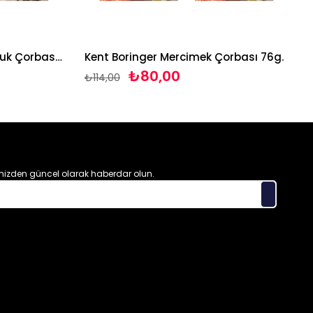
Kent Boringer Kremalı Tavuk Çorbası 65g*3 adet
Kent Boringer Mercimek Çorbası 76g*3 adet
₺80,00
₺114,00
izden güncel olarak haberdar olun.