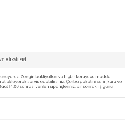
T BILGILERI
za sunuyoruz. Zengin bakliyatları ve hiçbir koruyucu madde
at ekleyerek servis edebilirsiniz. Çorba paketini serin,kuru ve
at 14:00 sonrası verilen siparişleriniz, bir sonraki iş günü