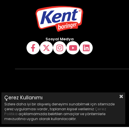
Sosyal Medya
Çerez Kullanımı
Sizlere daha iyi bir alışveriş deneyimi sunabilmek için sitemizde
Çerez
çerez uygulaması vardır , toplanan kişisel verileriniz
© 2013
kentboringer.com
- Tüm Hakları Saklıdır.
Politika
açıklamamızda belirtilen amaçlar ve yöntemlerle
mevzuatına uygun olarak kullanılacaktır.