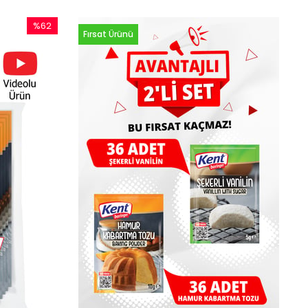
%62
Fırsat Ürünü
İndirim
%62İndirim