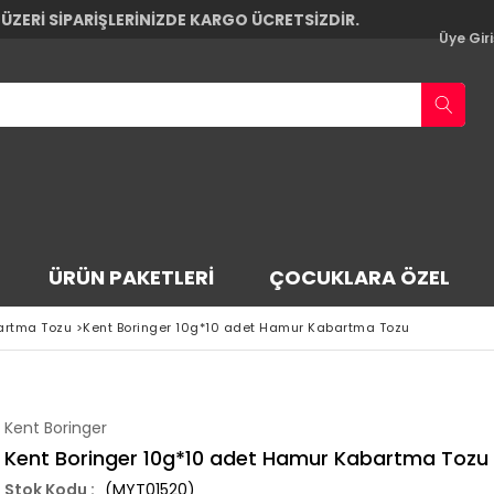
 ÜZERİ SİPARİŞLERİNİZDE KARGO ÜCRETSİZDİR.
Üye Giri
ÜRÜN PAKETLERI
ÇOCUKLARA ÖZEL
artma Tozu
>
Kent Boringer 10g*10 adet Hamur Kabartma Tozu
Kent Boringer
Kent Boringer 10g*10 adet Hamur Kabartma Tozu
(MYT01520)