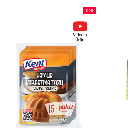
%25
İndirim
%25İndirim