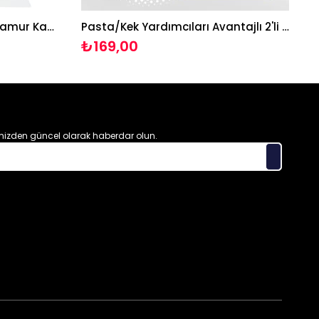
Kent Boringer 10g*5 adet Hamur Kabartma Tozu
Pasta/Kek Yardımcıları Avantajlı 2'li Set(5gr 36 Ad. Hamur Kabartma Tozu-5gr 36 Ad. Şekerli Vanilin)
₺169,00
izden güncel olarak haberdar olun.