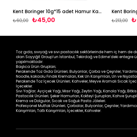
Kent Boringer 10g*15 adet Hamur Kabartma Tozu
₺45,00
₺
₺60,00
₺213,00
Toz gıda, sıvıyağ ve sıvı pastacılık sektörlerinde hem iç hem de d
olan Soyyiğit Group’un İstanbul, Tekirdağ ve Edirne’deki entegre ü
yapılmaktadır.
Başlıca Ürün Grupları;
Perakende Toz Gıda Ürünleri; Bulyonlar, Çorba ve Çeşniler, Yardımcıl
Noodle, kakaolu Fındık Kremaları, Kek Un Karışımları, Un ve Nişasta
Perakende Toz İçecek Ürünleri; Kahveler, Meyve Aromalı Sıcak İçe
İçecekler.
Sıvı Yağlar; Ayçiçek Yağı, Mısır Yağı, Zeytin Yağı, Kanola Yağı, Bitki
Pastacılık Ürünleri; Şeker Hamurları, Kokteyl Şurupları, Kahve Şurup
Krema ve Dolgular, Sıcak ve Soğuk Pasta Jöleleri.
Profesyonel Mutfak Ürünleri; Çorbalar, Bulyonlar, Çeşniler, Yardımcı
Karışımları, Tatlı Karışımları, İçecekler, Kahveler.