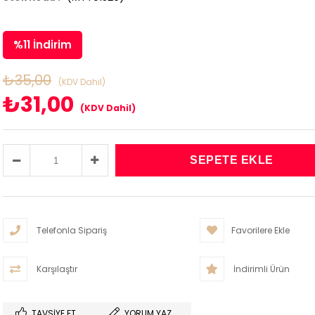
%
11
İndirim
₺35,00
(KDV Dahil)
₺31,00
(KDV Dahil)
Telefonla Sipariş
Favorilere Ekle
Karşılaştır
İndirimli Ürün
TAVSIYE ET
YORUM YAZ