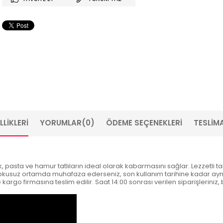
LIKLERI
YORUMLAR
(0)
ÖDEME SEÇENEKLERI
TESLIMA
sta ve hamur tatlıların ideal olarak kabarmasını sağlar. Lezzetli tarifl
 kokusuz ortamda muhafaza ederseniz, son kullanım tarihine kadar aynı 
e kargo firmasına teslim edilir. Saat 14:00 sonrası verilen siparişleriniz,