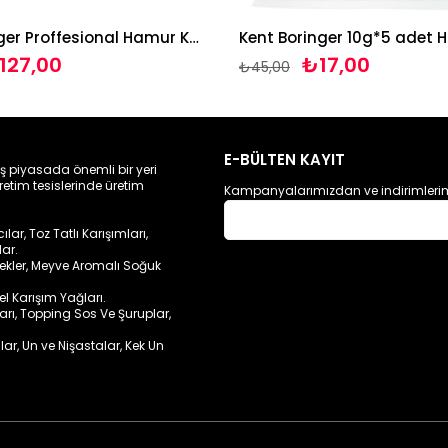
Kent Boringer Proffesional Hamur Kabartma Tozu 1 Kg
127,00
₺17,00
₺45,00
E-BÜLTEN KAYIT
ış piyasada önemli bir yeri
retim tesislerinde üretim
Kampanyalarımızdan ve indirimlerim
ar, Toz Tatlı Karışımları,
lar.
cekler, Meyve Aromalı Soğuk
sel Karışım Yağları.
ları, Topping Sos Ve Şuruplar,
lar, Un ve Nişastalar, Kek Un