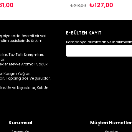
31,00
₺127,00
₺213,00
E-BÜLTEN KAYIT
ış piyasada önemli bir yeri
retim tesislerinde üretim
Kampanyalarımızdan ve indirimlerim
ar, Toz Tatlı Karışımları,
lar.
cekler, Meyve Aromalı Soğuk
sel Karışım Yağları.
ları, Topping Sos Ve Şuruplar,
lar, Un ve Nişastalar, Kek Un
Kurumsal
Müşteri Hizmetler
Anasayfa
Yardım