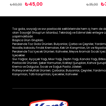
₺45,00
₺
₺60,00
₺35,00
Toz gıda, sıvıyağ ve sıvı pastacılık sektörlerinde hem iç hem de d
olan Soyyiğit Group’un İstanbul, Tekirdağ ve Edirne’deki entegre ü
yapılmaktadır.
Başlıca Ürün Grupları;
Perakende Toz Gıda Ürünleri; Bulyonlar, Çorba ve Çeşniler, Yardımcıl
Noodle, kakaolu Fındık Kremaları, Kek Un Karışımları, Un ve Nişasta
Perakende Toz İçecek Ürünleri; Kahveler, Meyve Aromalı Sıcak İçe
İçecekler.
Sıvı Yağlar; Ayçiçek Yağı, Mısır Yağı, Zeytin Yağı, Kanola Yağı, Bitki
Pastacılık Ürünleri; Şeker Hamurları, Kokteyl Şurupları, Kahve Şurup
Krema ve Dolgular, Sıcak ve Soğuk Pasta Jöleleri.
Profesyonel Mutfak Ürünleri; Çorbalar, Bulyonlar, Çeşniler, Yardımcı
Karışımları, Tatlı Karışımları, İçecekler, Kahveler.