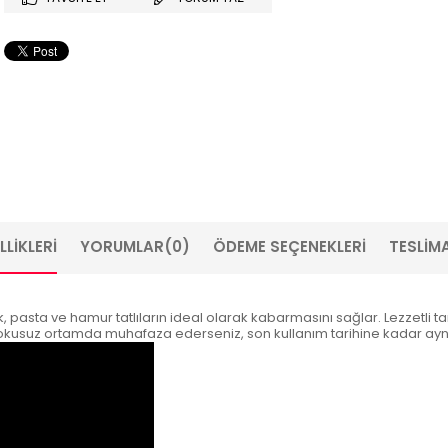
LIKLERI
YORUMLAR
(0)
ÖDEME SEÇENEKLERI
TESLIMA
sta ve hamur tatlıların ideal olarak kabarmasını sağlar. Lezzetli tarifl
 kokusuz ortamda muhafaza ederseniz, son kullanım tarihine kadar aynı 