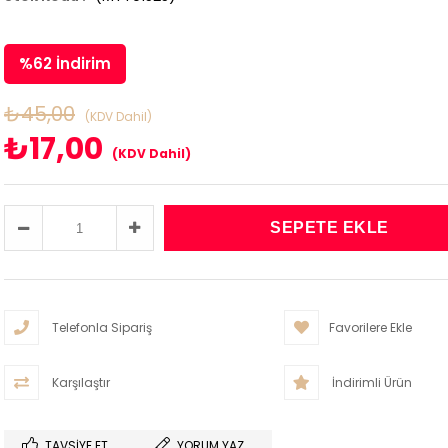
%
62
İndirim
₺45,00
(KDV Dahil)
₺17,00
(KDV Dahil)
Telefonla Sipariş
Favorilere Ekle
Karşılaştır
İndirimli Ürün
TAVSIYE ET
YORUM YAZ