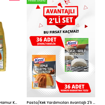
Fırsat Ürünü
İndirim
%40İndirim
Kent Boringer Proffesional Hamur Kabartma Tozu 1 Kg
Pasta/Kek Yardımcıları Avantajlı 2'li Set(5gr 36 Ad. Hamur Kabartma Tozu-5gr 36 Ad. Şekerli Vanilin)