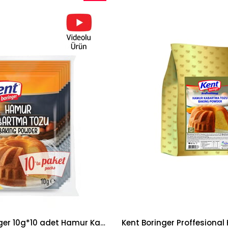
İndirim
%11İndirim
Kent Boringer 10g*10 adet Hamur Kabartma Tozu