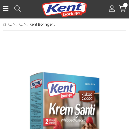
0
Kent Boringer Krem Şanti Kakaolu 150 Gr
Üye Girişi
Üye Ol
Facebook İle Bağlan