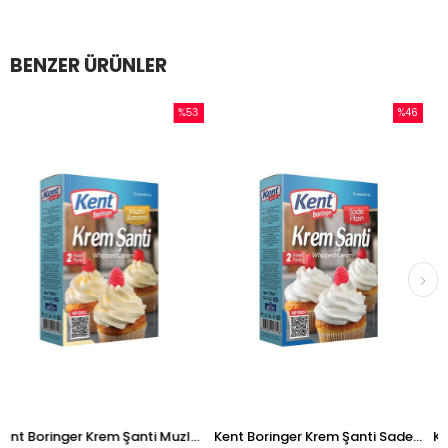
BENZER ÜRÜNLER
%53
%46
İndirim
İndirim
%53İndirim
%46İndirim
Kent Boringer Krem Şanti Muzlu 150 Gr
Kent Boringer Krem Şanti Sade 150 Gr