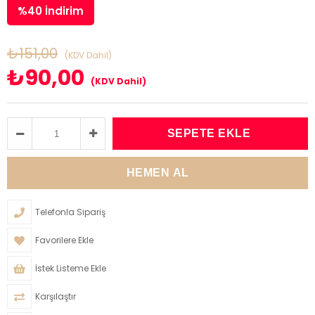
%
40
İndirim
₺151,00
(KDV Dahil)
₺90,00
(KDV Dahil)
Telefonla Sipariş
Favorilere Ekle
İstek Listeme Ekle
Karşılaştır