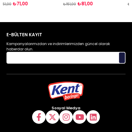
1,00
₺81,00
₺3
₺151,00
₺385,00
E-BÜLTEN KAYIT
Kampanyalarımızdan ve indirimlerimizden güncel olarak
haberdar olun.
Sosyal Medya