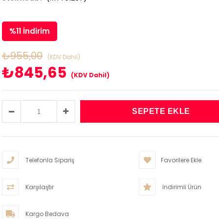
%
11
İndirim
₺955,00
(KDV Dahil)
₺845,65
(KDV Dahil)
Telefonla Sipariş
Favorilere Ekle
Karşılaştır
İndirimli Ürün
Kargo Bedava