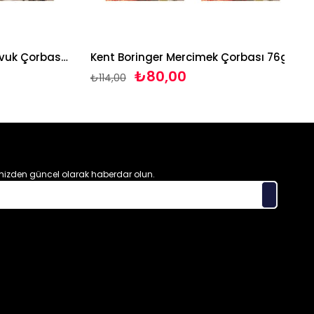
Kent Boringer Kremalı Tavuk Çorbası 65g*3 adet
Kent Boringer Mercimek Çorbası 76g*3 adet
₺80,00
₺114,00
izden güncel olarak haberdar olun.