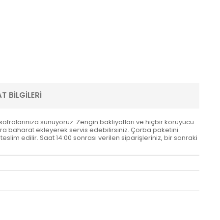
T BILGILERI
sofralarınıza sunuyoruz. Zengin bakliyatları ve hiçbir koruyucu
ra baharat ekleyerek servis edebilirsiniz. Çorba paketini
lim edilir. Saat 14:00 sonrası verilen siparişleriniz, bir sonraki