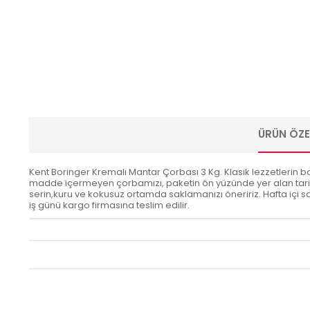
ÜRÜN ÖZEL
Kent Boringer Kremalı Mantar Çorbası 3 Kg. Klasik lezzetlerin ba
madde içermeyen çorbamızı, paketin ön yüzünde yer alan tarifiyl
serin,kuru ve kokusuz ortamda saklamanızı öneririz. Hafta içi saat
iş günü kargo firmasına teslim edilir.