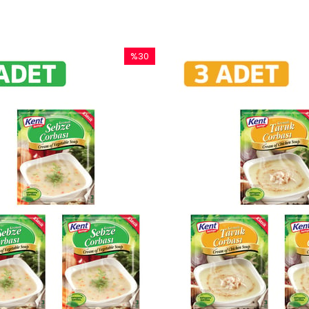
%30
İndirim
%30İndirim