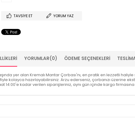
TAVSIYE ET
YORUM YAZ
LIKLERI
YORUMLAR
(0)
ÖDEME SEÇENEKLERI
TESLIMA
şında yer alan Kremalı Mantar Çorbası'nı, en pratik en lezzetli haliyle 
e kolayca hazırlayabilirsiniz. Arzu ederseniz, çorbanızı üzerine ekst
 14:00'e kadar verilen siparişleriniz, aynı gün içinde kargo firmasına tes