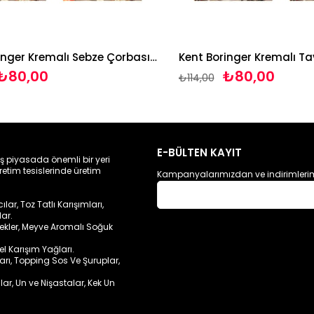
Kent Boringer Kremalı Sebze Çorbası 65g*3 adet
80,00
₺80,00
₺114,00
E-BÜLTEN KAYIT
ış piyasada önemli bir yeri
retim tesislerinde üretim
Kampanyalarımızdan ve indirimlerim
ar, Toz Tatlı Karışımları,
lar.
cekler, Meyve Aromalı Soğuk
sel Karışım Yağları.
ları, Topping Sos Ve Şuruplar,
lar, Un ve Nişastalar, Kek Un