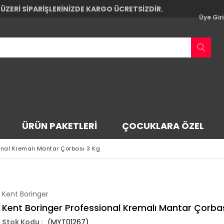
 ÜZERİ SİPARİŞLERİNİZDE KARGO ÜCRETSİZDİR.
Üye Giri
ÜRÜN PAKETLERI
ÇOCUKLARA ÖZEL
onal Kremalı Mantar Çorbası 3 Kg
Kent Boringer
Kent Boringer Professional Kremalı Mantar Çorbas
(MYT01267)