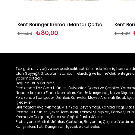
Kent Boringer Ezogelin Çorbası 65g*3 adet
Kent Boringer Kremalı Mantar Çorbası 62g*3 adet
₺80,00
₺
₺115,00
₺114,00
Toz gıda, sıvıyağ ve sıvı pastacılık sektörlerinde hem iç hem de d
olan Soyyiğit Group’un İstanbul, Tekirdağ ve Edirne’deki entegre ü
yapılmaktadır.
Başlıca Ürün Grupları;
Perakende Toz Gıda Ürünleri; Bulyonlar, Çorba ve Çeşniler, Yardımcıl
Noodle, kakaolu Fındık Kremaları, Kek Un Karışımları, Un ve Nişasta
Perakende Toz İçecek Ürünleri; Kahveler, Meyve Aromalı Sıcak İçe
İçecekler.
Sıvı Yağlar; Ayçiçek Yağı, Mısır Yağı, Zeytin Yağı, Kanola Yağı, Bitki
Pastacılık Ürünleri; Şeker Hamurları, Kokteyl Şurupları, Kahve Şurup
Krema ve Dolgular, Sıcak ve Soğuk Pasta Jöleleri.
Profesyonel Mutfak Ürünleri; Çorbalar, Bulyonlar, Çeşniler, Yardımcı
Karışımları, Tatlı Karışımları, İçecekler, Kahveler.