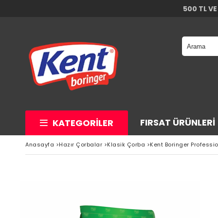
500 TL VE
FIRSAT ÜRÜNLERI
KATEGORILER
Anasayfa
>
Hazır Çorbalar
>
Klasik Çorba
>
Kent Boringer Professi