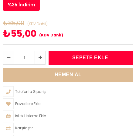
%
35
İndirim
₺85,00
(KDV Dahil)
₺55,00
(KDV Dahil)
Telefonla Sipariş
Favorilere Ekle
İstek Listeme Ekle
Karşılaştır