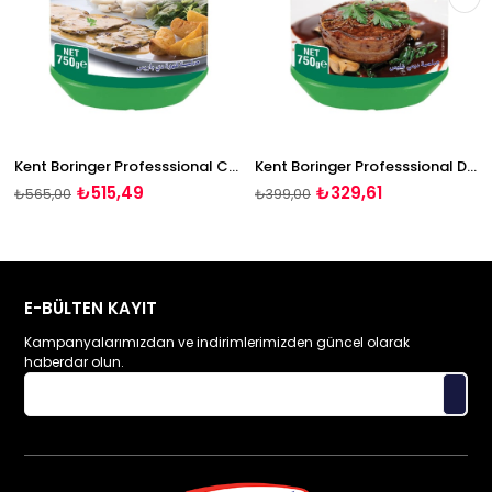
g
Kent Boringer Professsional Cafe De Paris Et Sosu 750g
Kent Boringer Professsional Demi Glace Et Sosu 750g
₺515,49
₺329,61
₺565,00
₺399,00
E-BÜLTEN KAYIT
Kampanyalarımızdan ve indirimlerimizden güncel olarak
haberdar olun.