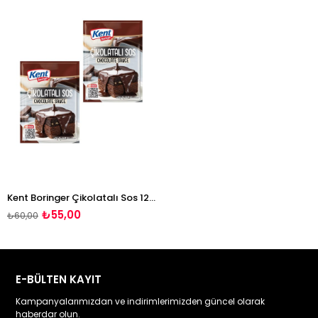
Kent Boringer Çikolatalı Sos 125g*2 adet
₺55,00
₺60,00
E-BÜLTEN KAYIT
Kampanyalarımızdan ve indirimlerimizden güncel olarak
haberdar olun.