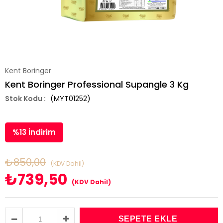
Kent Boringer
Kent Boringer Professional Supangle 3 Kg
(MYT01252)
%
13
İndirim
₺850,00
(KDV Dahil)
₺739,50
(KDV Dahil)