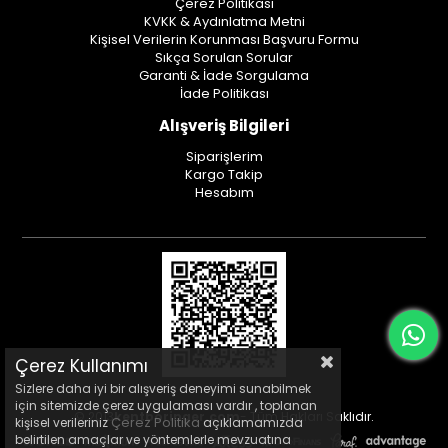
Çerez Politikası
KVKK & Aydınlatma Metni
Kişisel Verilerin Korunması Başvuru Formu
Sıkça Sorulan Sorular
Garanti & İade Sorgulama
İade Politikası
Alışveriş Bilgileri
Siparişlerim
Kargo Takip
Hesabım
Çerez Kullanımı
Sizlere daha iyi bir alışveriş deneyimi sunabilmek
için sitemizde çerez uygulaması vardır , toplanan
© 2013
kentboringer.com
- Tüm Hakları Saklıdır.
Çerez Politika
kişisel verileriniz
açıklamamızda
belirtilen amaçlar ve yöntemlerle mevzuatına