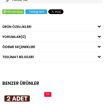
WhatsApp
Telegram
ÜRÜN ÖZELLIKLERI
YORUMLAR
(0)
ÖDEME SEÇENEKLERI
TESLIMAT BILGILERI
BENZER ÜRÜNLER
%8
İndirim
%8İndirim