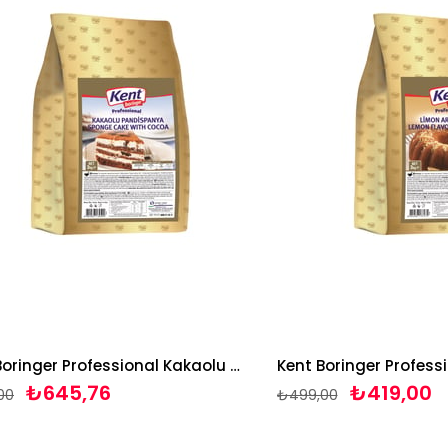
Kent Boringer Professional Kakaolu Pandispanya Keki 3 Kg
₺645,76
₺419,00
₺499,00