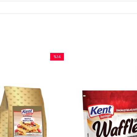
%14
İndirim
%14İndirim