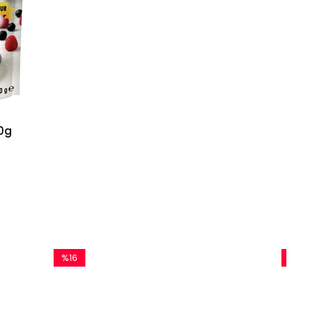
10g
%16
%9
İndirim
İndirim
%16İndirim
%9İndirim