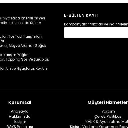
E-BÜLTEN KAYIT
ış piyasada önemli bir yeri
retim tesislerinde üretim
Kampanyalarımızdan ve indirimlerim
ar, Toz Tatlı Karışımları,
lar.
cekler, Meyve Aromalı Soğuk
sel Karışım Yağları.
ları, Topping Sos Ve Şuruplar,
lar, Un ve Nişastalar, Kek Un
Kurumsal
Müşteri Hizmetler
Anasayfa
Yardım
Hakkımızda
Çerez Politikası
İletişim
KVKK & Aydınlatma Met
BGYS Politikası
Kişisel Verilerin Korunması Baş