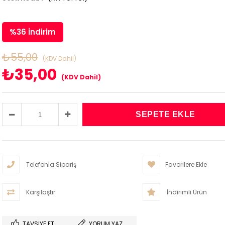
%
36
İndirim
₺55,00
(KDV Dahil)
₺35,00
(KDV Dahil)
Telefonla Sipariş
Favorilere Ekle
Karşılaştır
İndirimli Ürün
TAVSIYE ET
YORUM YAZ