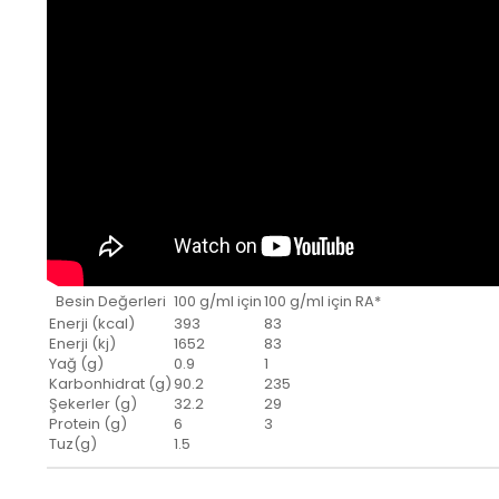
Besin Değerleri
100 g/ml için
100 g/ml için RA*
Enerji (kcal)
393
83
Enerji (kj)
1652
83
Yağ (g)
0.9
1
Karbonhidrat (g)
90.2
235
Şekerler (g)
32.2
29
Protein (g)
6
3
Tuz(g)
1.5