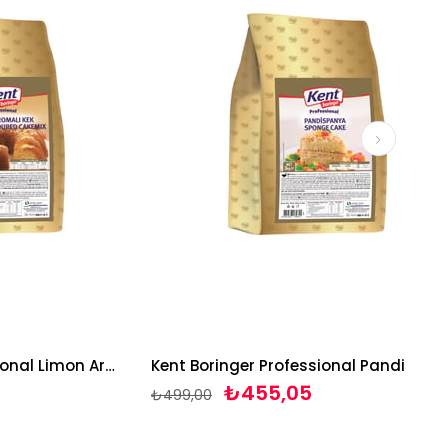
Kent Boringer Professional Limon Aromalı Kek 3 Kg
Kent Boringer Professional Pandispanya Mix Sade 3 Kg
₺455,05
₺499,00