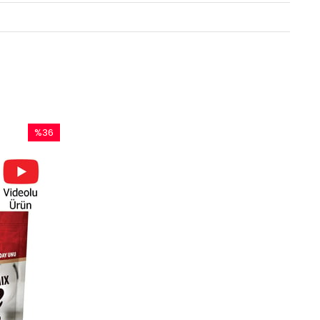
%36
İndirim
%36İndirim