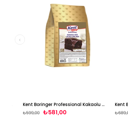
fessional Havuçlu Kek 3 Kg
Kent Boringer Professional Kakaolu Kek 3 Kg
₺581,00
₺599,00
₺689,00