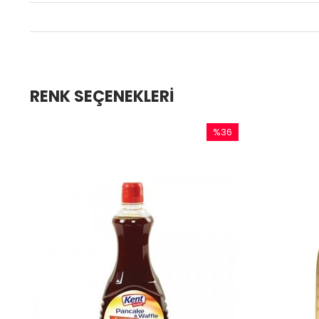
RENK SEÇENEKLERI
%36
İndirim
%36İndirim