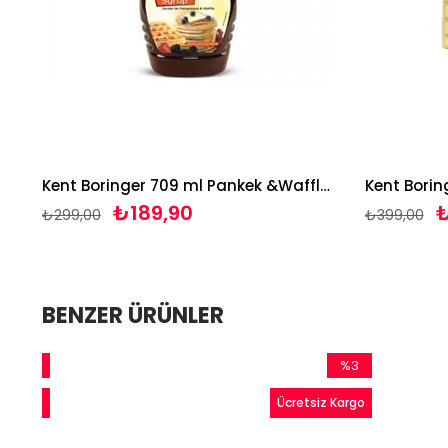
Kent Boringer 709 ml Pankek &Waffle Akçaağaç Şurubu
₺189,90
₺
₺299,00
₺399,00
BENZER ÜRÜNLER
0
%3
im
İndirim
o
Ücretsiz Kargo
ndirim
%3İndirim