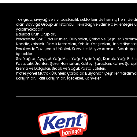
Toz gıda, sıvıyağ ve sıvı pastacılık sektörlerinde hem iç hem de d
olan Soyyiğit Group’un İstanbul, Tekirdağ ve Edirne’deki entegre ü
yapılmaktadır.
Başlıca Ürün Grupları;
Perakende Toz Gıda Ürünleri; Bulyonlar, Çorba ve Çeşniler, Yardımcıl
Noodle, kakaolu Fındık Kremaları, Kek Un Karışımları, Un ve Nişasta
Perakende Toz İçecek Ürünleri; Kahveler, Meyve Aromalı Sıcak İçe
İçecekler.
Sıvı Yağlar; Ayçiçek Yağı, Mısır Yağı, Zeytin Yağı, Kanola Yağı, Bitki
Pastacılık Ürünleri; Şeker Hamurları, Kokteyl Şurupları, Kahve Şurup
Krema ve Dolgular, Sıcak ve Soğuk Pasta Jöleleri.
Profesyonel Mutfak Ürünleri; Çorbalar, Bulyonlar, Çeşniler, Yardımcı
Karışımları, Tatlı Karışımları, İçecekler, Kahveler.