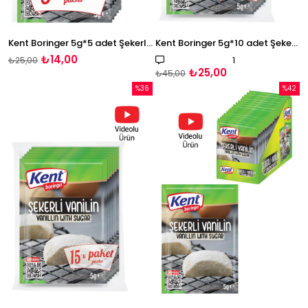
Kent Boringer 5g*5 adet Şekerli Vanilin
Kent Boringer 5g*10 adet Şekerli Vanilin
₺14,00
1
₺25,00
₺25,00
₺45,00
%36
%42
İndirim
İndirim
%36İndirim
%42İndi