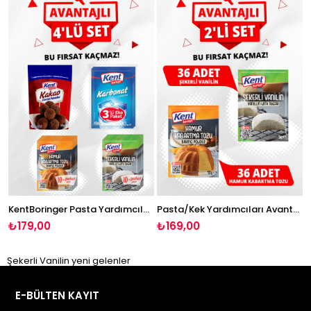
KentBoringer Pasta Yardımcıları Avantaj 4'lü Set(Kakao-Hamur Kabartma tozu-Karbonat-Şekerli Vanilin)
Pasta/Kek Yardımcıları Avantajlı 2'li Set(5gr 36 Ad. Hamur Kabartma Tozu-5gr 36 Ad. Şekerli Vanilin)
₺179,00
₺169,00
Şekerli Vanilin yeni gelenler
E-BÜLTEN KAYIT