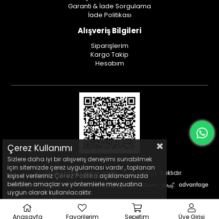
Garanti & İade Sorgulama
İade Politikası
Alışveriş Bilgileri
Siparişlerim
Kargo Takip
Hesabım
Çerez Kullanımı
Sizlere daha iyi bir alışveriş deneyimi sunabilmek
için sitemizde çerez uygulaması vardır , toplanan
© 2013
kentboringer.com
- Tüm Hakları Saklıdır.
Çerez Politika
kişisel verileriniz
açıklamamızda
belirtilen amaçlar ve yöntemlerle mevzuatına
uygun olarak kullanılacaktır.
Anasayfa
Favorilerim
Sepetim
Üye Girişi