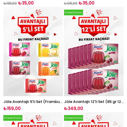
₺35,00
₺35,00
₺125,00
₺125,00
Fırsat Ürünü
Jöle Avantajlı 5'li Set (Frambuaz-Muz-Vişne-Portakal-Çilek)
Jöle Avantajlı 12'li Set (85 gr 12 Adet Vişne Jöle)
₺159,00
₺349,00
Fırsat Ürünü
Fırsat Ürünü