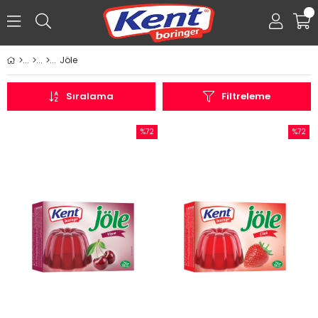
0
Jöle
Üye Girişi
Üye Ol
Facebook İle Bağlan
Sıralama
Filtreleme
%72
%72
İndirim
İndirim
%72İndirim
%72İndi