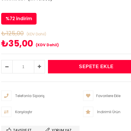
%
72
İndirim
₺125,00
(KDV Dahil)
₺35,00
(KDV Dahil)
Telefonla Sipariş
Favorilere Ekle
Karşılaştır
İndirimli Ürün
TAVSIYE ET
YORUM YAZ