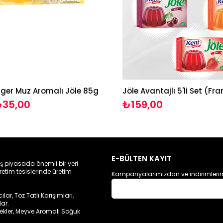
ger Muz Aromalı Jöle 85g
35,00
₺159,00
E-BÜLTEN KAYIT
ış piyasada önemli bir yeri
retim tesislerinde üretim
Kampanyalarımızdan ve indirimlerim
ar, Toz Tatlı Karışımları,
lar.
cekler, Meyve Aromalı Soğuk