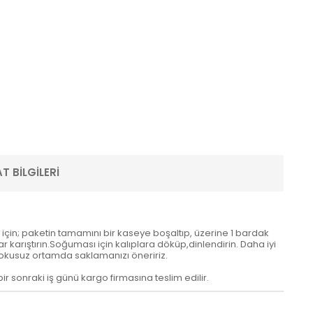
T BILGILERI
k için; paketin tamamını bir kaseye boşaltıp, üzerine 1 bardak
r karıştırın.Soğuması için kalıplara döküp,dinlendirin. Daha iyi
 kokusuz ortamda saklamanızı öneririz.
 bir sonraki iş günü kargo firmasına teslim edilir.