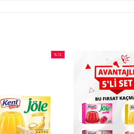
%72
İndirim
%72İndirim