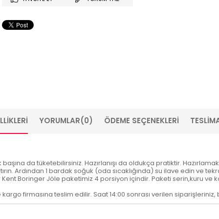
LIKLERI
YORUMLAR
(0)
ÖDEME SEÇENEKLERI
TESLIMA
 başına da tüketebilirsiniz. Hazırlanışı da oldukça pratiktir. Hazırlama
ırın. Ardından 1 bardak soğuk (oda sıcaklığında) su ilave edin ve tekra
r Kent Boringer Jöle paketimiz 4 porsiyon içindir. Paketi serin,kuru ve
e kargo firmasına teslim edilir. Saat 14:00 sonrası verilen siparişleriniz,