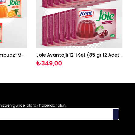
Jöle Avantajlı 5'li Set (Frambuaz-Muz-Vişne-Portakal-Çilek)
Jöle Avantajlı 12'li Set (85 gr 12 Adet Vişne Jöle)
₺349,00
izden güncel olarak haberdar olun.