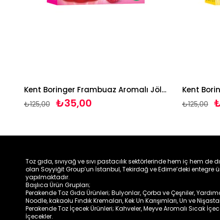
g
Kent Boringer Frambuaz Aromalı Jöle 85g
Kent Borin
₺35,00
₺
₺125,00
₺125,00
Toz gıda, sıvıyağ ve sıvı pastacılık sektörlerinde hem iç hem de d
olan Soyyiğit Group’un İstanbul, Tekirdağ ve Edirne’deki entegre ü
yapılmaktadır.
Başlıca Ürün Grupları;
Perakende Toz Gıda Ürünleri; Bulyonlar, Çorba ve Çeşniler, Yardımcıl
Noodle, kakaolu Fındık Kremaları, Kek Un Karışımları, Un ve Nişasta
Perakende Toz İçecek Ürünleri; Kahveler, Meyve Aromalı Sıcak İçe
İçecekler.