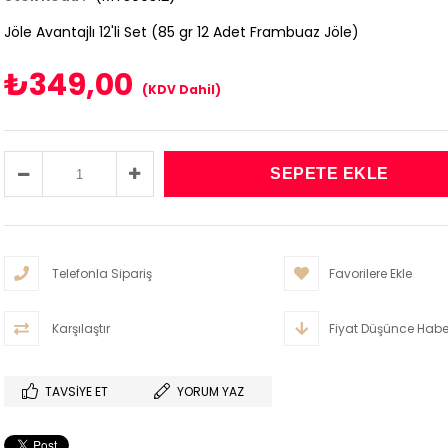
Jöle Avantajlı 12'li Set (85 gr 12 Adet Frambuaz Jöle)
₺349,00
(KDV Dahil)
Telefonla Sipariş
Favorilere Ekle
Karşılaştır
Fiyat Düşünce Habe
TAVSIYE ET
YORUM YAZ