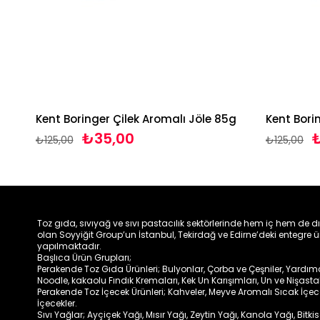
g
Kent Boringer Çilek Aromalı Jöle 85g
₺35,00
₺
₺125,00
₺125,00
Toz gıda, sıvıyağ ve sıvı pastacılık sektörlerinde hem iç hem de d
olan Soyyiğit Group’un İstanbul, Tekirdağ ve Edirne’deki entegre ü
yapılmaktadır.
Başlıca Ürün Grupları;
Perakende Toz Gıda Ürünleri; Bulyonlar, Çorba ve Çeşniler, Yardımcıl
Noodle, kakaolu Fındık Kremaları, Kek Un Karışımları, Un ve Nişasta
Perakende Toz İçecek Ürünleri; Kahveler, Meyve Aromalı Sıcak İçe
İçecekler.
Sıvı Yağlar; Ayçiçek Yağı, Mısır Yağı, Zeytin Yağı, Kanola Yağı, Bitki