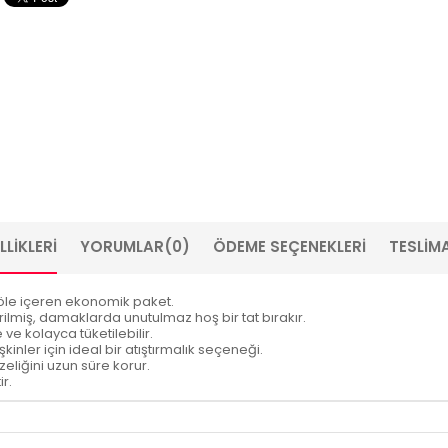
LIKLERI
YORUMLAR
(0)
ÖDEME SEÇENEKLERI
TESLIMA
 jöle içeren ekonomik paket.
ilmiş, damaklarda unutulmaz hoş bir tat bırakır.
ve kolayca tüketilebilir.
inler için ideal bir atıştırmalık seçeneği.
liğini uzun süre korur.
r.