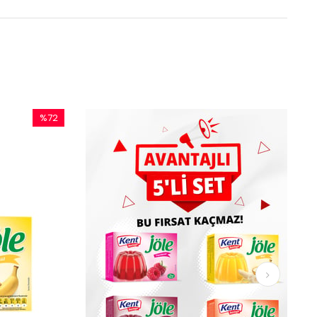
%72
İndirim
%72İndirim