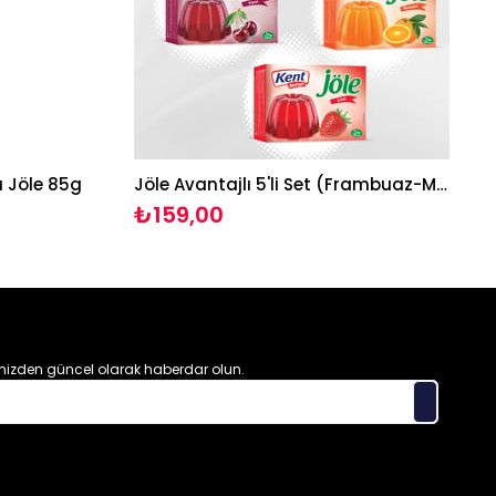
 Jöle 85g
Jöle Avantajlı 5'li Set (Frambuaz-Muz-Vişne-Portakal-Çilek)
₺159,00
izden güncel olarak haberdar olun.