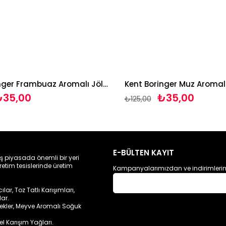
Kent Boringer Frambuaz Aromalı Jöle 85g
Kent Boringer Muz Aromalı
35,00
₺35,00
₺125,00
E-BÜLTEN KAYIT
ış piyasada önemli bir yeri
retim tesislerinde üretim
Kampanyalarımızdan ve indirimlerim
ar, Toz Tatlı Karışımları,
lar.
cekler, Meyve Aromalı Soğuk
sel Karışım Yağları.