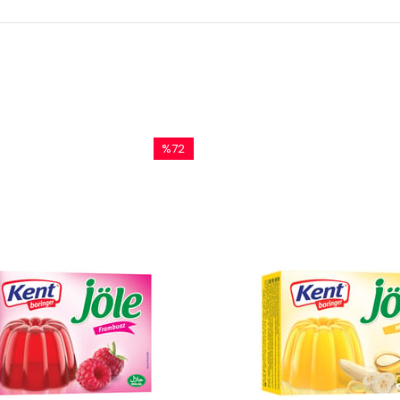
%72
İndirim
%72İndirim