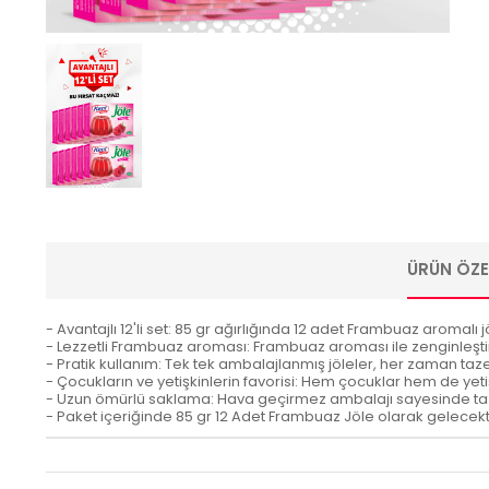
ÜRÜN ÖZEL
- Avantajlı 12'li set: 85 gr ağırlığında 12 adet Frambuaz aromalı
- Lezzetli Frambuaz aroması: Frambuaz aroması ile zenginleştir
- Pratik kullanım: Tek tek ambalajlanmış jöleler, her zaman taze 
- Çocukların ve yetişkinlerin favorisi: Hem çocuklar hem de yetişk
- Uzun ömürlü saklama: Hava geçirmez ambalajı sayesinde taze
- Paket içeriğinde 85 gr 12 Adet Frambuaz Jöle olarak gelecekti