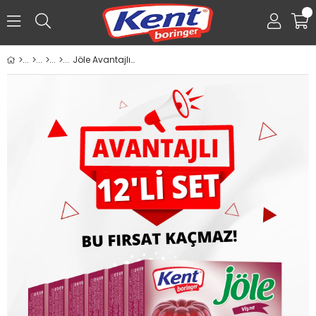
0
Jöle Avantajlı 12'li Set (85 gr 12 Adet Vişne Jöle)
Üye Girişi
Üye Ol
Facebook İle Bağlan