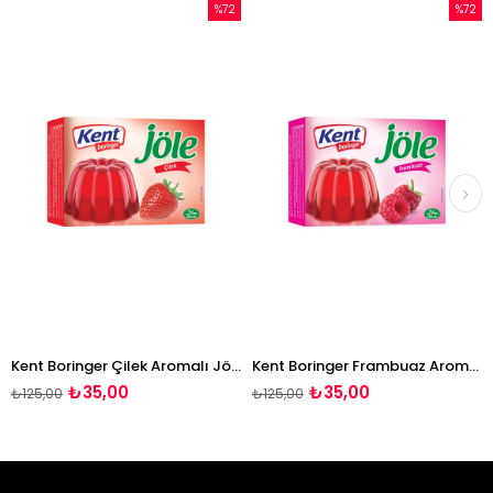
%72
%72
İndirim
İndirim
m
%72İndirim
%72İndirim
Kent Boringer Çilek Aromalı Jöle 85g
Kent Boringer Frambuaz Aromalı Jöle 85g
₺35,00
₺35,00
25,00
₺125,00
₺12