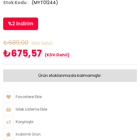
(MYT01244)
%
2
İndirim
₺689,00
(KDV Dahil)
₺675,57
(KDV Dahil)
Ürün stoklarımızda kalmamıştır.
Favorilere Ekle
İstek Listeme Ekle
Karşılaştır
İndirimli Ürün