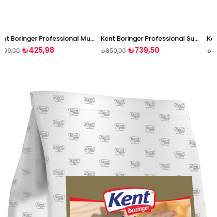
Kent Boringer Professional Muzlu Puding 3 Kg
Kent Boringer Professional Supangle 3 Kg
25,98
₺739,50
₺42
₺850,00
₺499,00