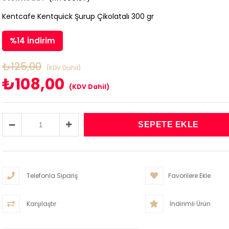
Kentcafe Kentquick Şurup Çikolatalı 300 gr
%
14
İndirim
₺125,00
(KDV Dahil)
₺108,00
(KDV Dahil)
Telefonla Sipariş
Favorilere Ekle
Karşılaştır
İndirimli Ürün