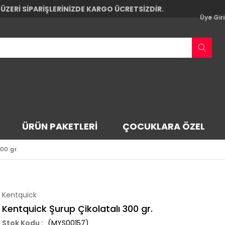
 ÜZERİ SİPARİŞLERİNİZDE KARGO ÜCRETSİZDİR.
Üye Giri
ÜRÜN PAKETLERI
ÇOCUKLARA ÖZEL
00 gr.
Kentquick
Kentquick Şurup Çikolatalı 300 gr.
(MYS00157)