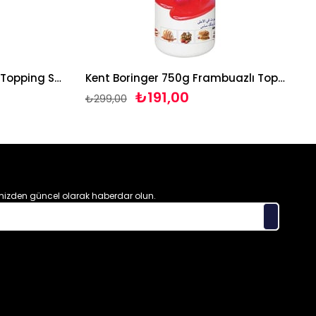
Kent Boringer 750g Çilekli Topping Sos
Kent Boringer 750g Frambuazlı Topping Sos
₺191,00
₺299,00
izden güncel olarak haberdar olun.