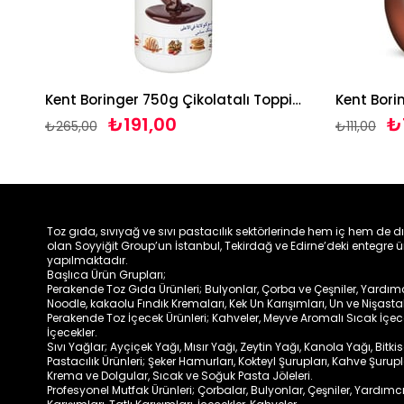
Kent Boringer 750g Beyaz Çikolatalı Topping Sos
Kent Boringer 750g Çikolatalı Topping Sos
₺191,00
₺1
₺265,00
₺111,00
Toz gıda, sıvıyağ ve sıvı pastacılık sektörlerinde hem iç hem de d
olan Soyyiğit Group’un İstanbul, Tekirdağ ve Edirne’deki entegre ü
yapılmaktadır.
Başlıca Ürün Grupları;
Perakende Toz Gıda Ürünleri; Bulyonlar, Çorba ve Çeşniler, Yardımcıl
Noodle, kakaolu Fındık Kremaları, Kek Un Karışımları, Un ve Nişasta
Perakende Toz İçecek Ürünleri; Kahveler, Meyve Aromalı Sıcak İçe
İçecekler.
Sıvı Yağlar; Ayçiçek Yağı, Mısır Yağı, Zeytin Yağı, Kanola Yağı, Bitki
Pastacılık Ürünleri; Şeker Hamurları, Kokteyl Şurupları, Kahve Şurup
Krema ve Dolgular, Sıcak ve Soğuk Pasta Jöleleri.
Profesyonel Mutfak Ürünleri; Çorbalar, Bulyonlar, Çeşniler, Yardımcı