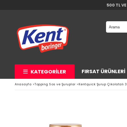
500 TL VE
FIRSAT ÜRÜNLERI
KATEGORILER
Anasayfa
>
Topping Sos ve Şuruplar
>
Kentquick Şurup Çikolatalı 3