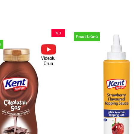
%3
Fırsat Ürünü
İndirim
%3İndirim