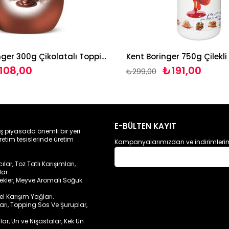
Kent Boringer 300g Çikolatalı Topping Sos
08,00
₺191,00
₺299,00
E-BÜLTEN KAYIT
ış piyasada önemli bir yeri
retim tesislerinde üretim
Kampanyalarımızdan ve indirimlerim
ar, Toz Tatlı Karışımları,
lar.
cekler, Meyve Aromalı Soğuk
sel Karışım Yağları.
ları, Topping Sos Ve Şuruplar,
lar, Un ve Nişastalar, Kek Un