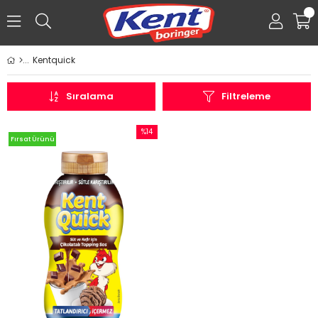
0
Kentquick
Üye Girişi
Üye Ol
Facebook İle Bağlan
Sıralama
Filtreleme
%14
Fırsat Ürünü
İndirim
%14İndirim